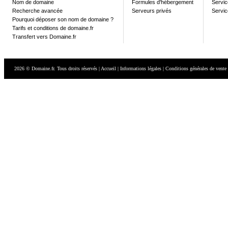
Nom de domaine
Formules d'hébergement
Servic
Recherche avancée
Serveurs privés
Servic
Pourquoi déposer son nom de domaine ?
Tarifs et conditions de domaine.fr
Transfert vers Domaine.fr
2026 © Domaine.fr. Tous droits réservés
|
Accueil
|
Informations légales
|
Conditions générales de vente