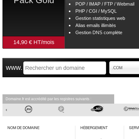
Pack Gold
POP / IMAP / FTP / Webmail
PHP / CGI / MySQL
Gestion statistiques web
Alias emails illimités
Gestion DNS complète
14,90 € HT/mois
www.
.COM
Domaine.fr est accrédité par les registres suivants :
NOM DE DOMAINE
HÉBERGEMENT
SERV