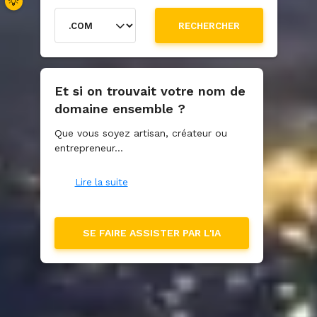
💡
RECHERCHER
Et si on trouvait votre nom de
RECHERCHE AVANCÉE
domaine ensemble ?
Que vous soyez artisan, créateur ou
HISTORIQUE DE RECHERCHE
entrepreneur...
Lire la suite
SE FAIRE ASSISTER PAR L'IA