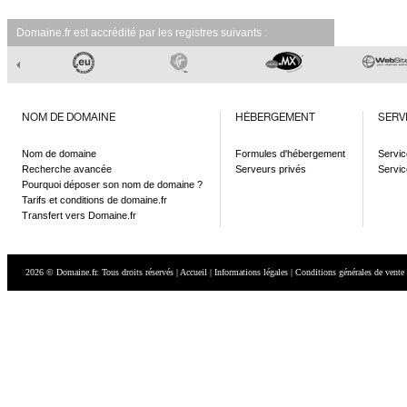
Domaine.fr est accrédité par les registres suivants :
NOM DE DOMAINE
HÉBERGEMENT
SERV
Nom de domaine
Formules d'hébergement
Servic
Recherche avancée
Serveurs privés
Servic
Pourquoi déposer son nom de domaine ?
Tarifs et conditions de domaine.fr
Transfert vers Domaine.fr
2026 © Domaine.fr. Tous droits réservés
|
Accueil
|
Informations légales
|
Conditions générales de vente