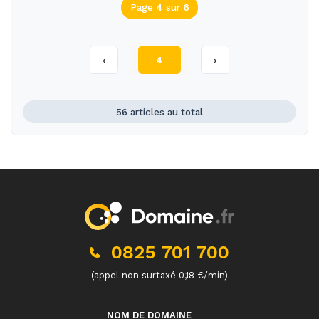
Page
4
sur
6
‹
4
›
56 articles au total
0825 701 700
(appel non surtaxé 0,18 €/min)
NOM DE DOMAINE