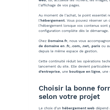
web
, lui, accueille les fichiers, les imag
l’affichage de vos pages.
Au moment de l’achat, le point essentiel r
l’
hébergement
. Vous pouvez réserver un d
l’hébergement lorsque vos contenus sont pr
configuration complète dès le démarrage.
Chez
Domaine.fr
, nous vous accompagnon
de domaine en .fr, .com, .net, .paris
ou av
depuis le même espace de gestion.
Cette continuité réduit les opérations tec
lancement du site. Elle devient particuli
d’entreprise
, une
boutique en ligne
, une
Choisir la bonne fo
selon votre projet
Le choix d’un
hébergement web
dépend au