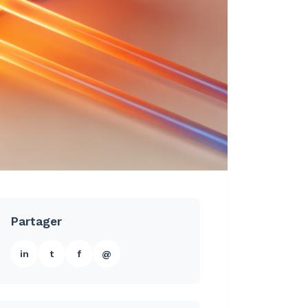
Partager
in
t
f
@