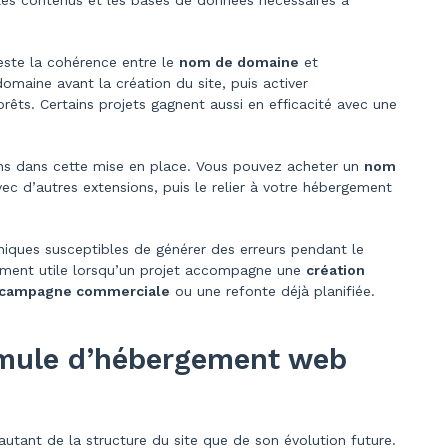
es, les contenus et les bases de données nécessaires à
este la cohérence entre le
nom de domaine
et
omaine avant la création du site, puis activer
êts. Certains projets gagnent aussi en efficacité avec une
s dans cette mise en place. Vous pouvez acheter un
nom
ec d’autres extensions, puis le relier à votre hébergement
hniques susceptibles de générer des erreurs pendant le
èrement utile lorsqu’un projet accompagne une
création
campagne commerciale
ou une refonte déjà planifiée.
rmule d’hébergement web
tant de la structure du site que de son évolution future.